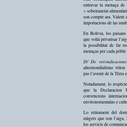
entravar la menaça de
« sobeiranetat alimentà
son compte ara. Valent a
importacions de las mult
En Bolivia, los paisans
que voliá privatisar l’a
la possibilitat de far 
menaças per cada pòble
D/ De reivindicacion
altermondialistas vòlon
pas l’avenir de la Tèrra
Notadament, lo respècte
que la Declaracion 
convencions internacio
environomentalas e cultu
Lo retirament del do
màgers que son l’aiga, l
los servicis de comunicac