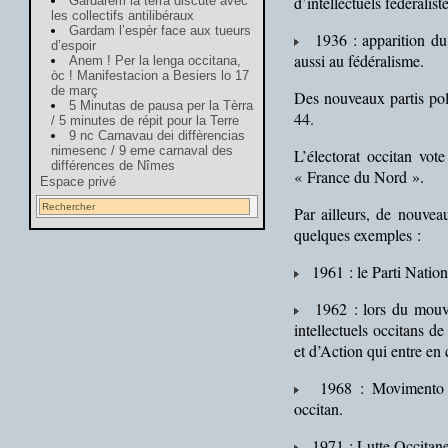
d’intellectuels fédéralist
Gardarem la tèrra discute avec
les collectifs antilibéraux
Gardam l’espèr face aux tueurs
1936 : apparition du M
d’espoir
aussi au fédéralisme.
Anem ! Per la lenga occitana,
òc ! Manifestacion a Besiers lo 17
de març
Des nouveaux partis poli
5 Minutas de pausa per la Tèrra
44.
/ 5 minutes de répit pour la Terre
9 nc Carnavau dei diffèrencias
nimesenc / 9 eme carnaval des
L’électorat occitan vot
différences de Nîmes
« France du Nord ».
Espace privé
Par ailleurs, de nouveau
quelques exemples :
1961 : le Parti Nationa
1962 : lors du mouvem
intellectuels occitans 
et d’Action qui entre en 
1968 : Movimento Au
occitan.
1971 : Lutte Occitane, 