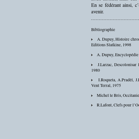
En se fédérant ainsi, c
avenir.
Bibliographie
A. Dupuy, Histoire chronol
Editions Slatkine, 1998
A. Dupuy, Encyclopédie o
J.Larzac, Descolonisar l’
1980
I.Roqueta, A.Pradèl, J.B
Vent Terral, 1975
Michel le Bris, Occitanie
R.Lafont, Clefs pour l’Oc