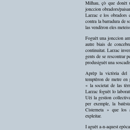
Milhau, çò que donèt 
jonccion obradors/paisa
Larzac e los obradors 
contra la barradura de s
las vendèron eles meteis
Foguèt una jonccion amb
autre biais de conceb
continuitat. Larzac inv
gents de se rescontrar 
produsiguèt una soscadis
Aprèp la victòria del
temptèron de metre en p
« la societat de las tè
Larzac foguèt lo laboratò
Uèi la gestion collecti
per exemple, la batès
Cisterneta » que los 
expleitar.
I aguèt a-n-aquest epòca