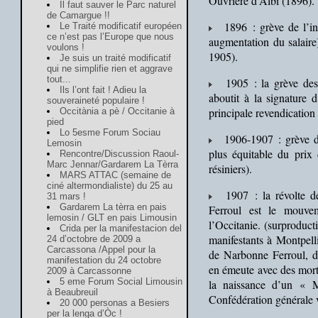
Ouvrière d’Albi (1896).
Il faut sauver le Parc naturel
de Camargue !!
1896 : grève de l’ind
Le Traité modificatif européen
ce n’est pas l’Europe que nous
augmentation du salaire
voulons !
1905).
Je suis un traité modificatif
qui ne simplifie rien et aggrave
tout...
1905 : la grève des c
Ils l’ont fait ! Adieu la
aboutit à la signature 
souveraineté populaire !
principale revendication 
Occitània a pè / Occitanie à
pied
Lo 5esme Forum Sociau
1906-1907 : grève des
Lemosin
plus équitable du prix 
Rencontre/Discussion Raoul-
Marc Jennar/Gardarem La Tèrra
résiniers).
MARS ATTAC (semaine de
ciné altermondialiste) du 25 au
1907 : la révolte de
Gardarem La tèrra en pais
Ferroul est le mouvem
lemosin / GLT en pais Limousin
l’Occitanie. (surproduc
Crida per la manifestacion del
manifestants à Montpelli
24 d’octobre de 2009 a
Carcassona /Appel pour la
de Narbonne Ferroul, da
manifestation du 24 octobre
en émeute avec des mort
2009 à Carcassonne
5 eme Forum Social Limousin
la naissance d’un « M
à Beaubreuil
Confédération générale v
20 000 personas a Besiers
per la lenga d’Òc !