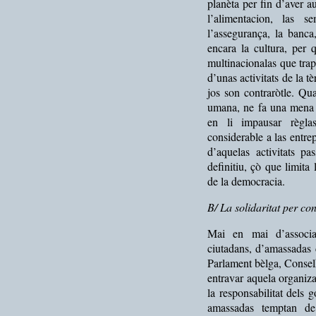
planèta per fin d’aver au
l’alimentacion, las s
l’assegurança, la banca,
encara la cultura, per 
multinacionalas que tra
d’unas activitats de la t
jos son contraròtle. Qu
umana, ne fa una mena 
en li impausar règla
considerable a las entr
d’aquelas activitats pa
definitiu, çò que limita
de la democracia.
B/ La solidaritat per c
Mai en mai d’associac
ciutadans, d’amassadas
Parlament bèlga, Consel
entravar aquela organiz
la responsabilitat dels g
amassadas temptan de