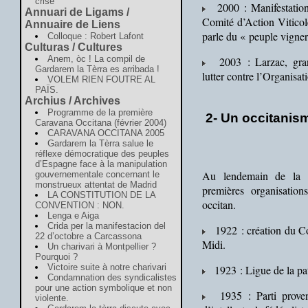
crise
2000 : Manifestations
Annuari de Ligams /
Comité d’Action Viticol
Annuaire de Liens
parle du « peuple vigne
Colloque : Robert Lafont
Culturas / Cultures
Anem, òc ! La compil de
2003 : Larzac, grand
Gardarem la Tèrra es arribada !
lutter contre l’Organis
VOLEM RIEN FOUTRE AL
PAÏS.
Archius / Archives
Programme de la première
2- Un occitanis
Caravana Occitana (février 2004)
CARAVANA OCCITANA 2005
Gardarem la Tèrra salue le
réflexe démocratique des peuples
d’Espagne face à la manipulation
Au lendemain de la P
gouvernementale concernant le
monstrueux attentat de Madrid
premières organisation
LA CONSTITUTION DE LA
occitan.
CONVENTION : NON.
Lenga e Aiga
Crida per la manifestacion del
1922 : création du Com
22 d’octobre a Carcassona
Midi.
Un charivari à Montpellier ?
Pourquoi ?
Victoire suite à notre charivari
1923 : Ligue de la pat
Condamnation des syndicalistes
pour une action symbolique et non
1935 : Parti provenç
violente.