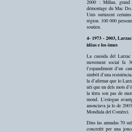
2000 : Millau, grand r
démontage du Mac Do. O
Unis surtaxent certain
région. 100 000 personn
soutien.
4- 1973 - 2003, Larzac
idèas e los òmes
La causida del Larzac 
movement social fa 3
l’espandiment d’un cam
simbòl d’una resisténcia
la d’afirmar que lo Lar
uèi que un dels mots d’
la tèrra son pas de mer
mond. L’eslogan avant
anonciava ja lo de 2003
Mondiala del Comèrci.
Dins las annadas 70 sul
concretèt per una jonc