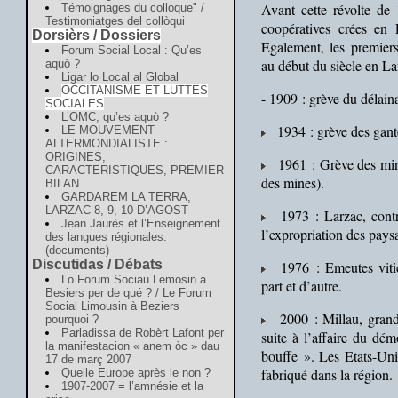
Avant cette révolte de
Témoignages du colloque" /
Testimoniatges del collòqui
coopératives crées en
Dorsièrs / Dossiers
Egalement, les premiers
Forum Social Local : Qu’es
au début du siècle en L
aquò ?
Ligar lo Local al Global
OCCITANISME ET LUTTES
- 1909 : grève du délai
SOCIALES
L’OMC, qu’es aquò ?
1934 : grève des ganter
LE MOUVEMENT
ALTERMONDIALISTE :
ORIGINES,
1961 : Grève des mine
CARACTERISTIQUES, PREMIER
des mines).
BILAN
GARDAREM LA TERRA,
LARZAC 8, 9, 10 D’AGOST
1973 : Larzac, contre
Jean Jaurès et l’Enseignement
l’expropriation des pay
des langues régionales.
(documents)
Discutidas / Débats
1976 : Emeutes vitic
Lo Forum Sociau Lemosin a
part et d’autre.
Besiers per de qué ? / Le Forum
Social Limousin à Beziers
2000 : Millau, grand 
pourquoi ?
Parladissa de Robèrt Lafont per
suite à l’affaire du d
la manifestacion « anem òc » dau
bouffe ». Les Etats-Uni
17 de març 2007
fabriqué dans la région.
Quelle Europe après le non ?
1907-2007 = l’amnésie et la