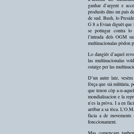
ganhar d’argent e acc
produsits dins un país d
de sud. Bush, lo Preside
G 8 a Evian diguèt que l
se potingar contra lo
l’intrada dels OGM sus
multinacionalas pòdon p
Lo dangièr d’aquel rev
las multinacionalas vol
ostatge per las multinaci
D’un autre latz, vesèm
fòrça que siá militària, p
que tenon còp a-n-aquel
mondialisacion e la rep
n’es la pròva. I a en fàc
arribar a sa tòca. L’O.M
fàcia a de movements e
fonccionament.
Mas començam tanben 