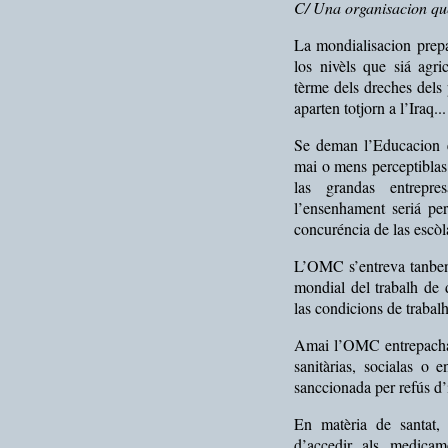
C/ Una organisacion que
La mondialisacion prepa
los nivèls que siá agri
tèrme dels dreches dels
aparten totjorn a l’Iraq...
Se deman l’Educacion e
mai o mens perceptiblas 
las grandas entrepre
l’ensenhament seriá per
concuréncia de las escòl
L’OMC s’entreva tanben
mondial del trabalh de 
las condicions de trabalh
Amai l’OMC entrepacha l
sanitàrias, socialas o 
sanccionada per refús d’
En matèria de santat,
d’accedir als medicam