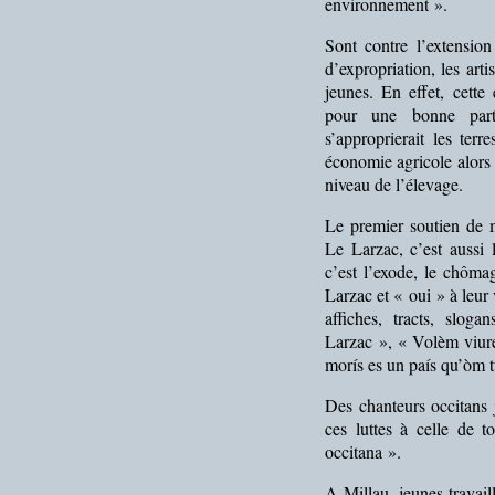
environnement ».
Sont contre l’extensio
d’expropriation, les arti
jeunes. En effet, cett
pour une bonne part
s’approprierait les ter
économie agricole alors 
niveau de l’élevage.
Le premier soutien de m
Le Larzac, c’est aussi 
c’est l’exode, le chôma
Larzac et « oui » à leur
affiches, tracts, slog
Larzac », « Volèm viure
morís es un país qu’òm t
Des chanteurs occitans j
ces luttes à celle de 
occitana ».
A Millau, jeunes travail