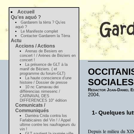
Accueil
Qu’es aquó ?
Gardarem la tèrra ? Qu’es
aquò ?
Le Manifeste complet
Contacter Gardarem la Tèrra
Actu
Accions / Actions
Arenas de Besiers en
concert ! / Arènes de Béziers en
concert !
La présence de GLT à la
OCCITANI
manif de Béziers. ( et
programme du forum-GLT)
La haute conscience d’une
SOCIALES
histoire / Dossier de presse
10 nc Carnavau dei
Redactor Joan-Daniel E
diffèrencias nimesenc /
2004.
CARNAVAL DES
DIFFERENCES 10° édition
Comunicats /
Communiqués
1- Quelques lu
Darrièra Crida contra los
Farlabicaires del Vin ! / Appel
ultime contre les naufrageurs du
vin !
Depuis le milieu du XIX
GLT soutient la journée ville