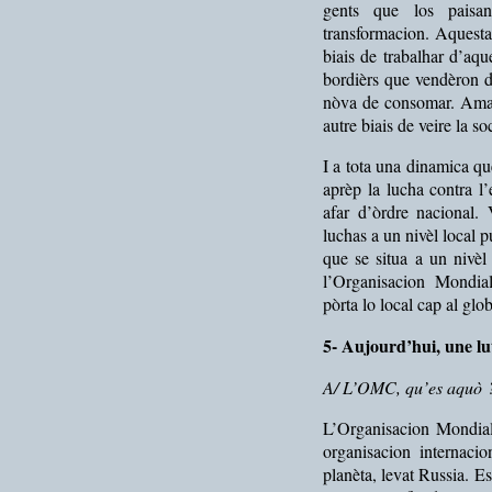
gents que los paisa
transformacion. Aquesta
biais de trabalhar d’aq
bordièrs que vendèron d
nòva de consomar. Amai,
autre biais de veire la s
I a tota una dinamica q
aprèp la lucha contra l
afar d’òrdre nacional.
luchas a un nivèl local 
que se situa a un nivèl
l’Organisacion Mondi
pòrta lo local cap al glob
5- Aujourd’hui, une lu
A/ L’OMC, qu’es aquò 
L’Organisacion Mondial
organisacion internaci
planèta, levat Russia. E