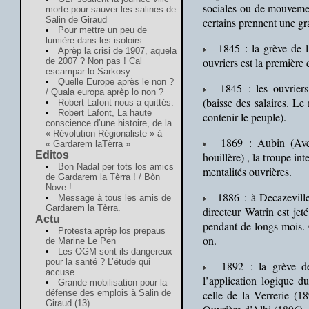
sociales ou de mouveme
morte pour sauver les salines de
Salin de Giraud
certains prennent une g
Pour mettre un peu de
lumière dans les isoloirs
1845 : la grève de l’
Aprèp la crisi de 1907, aquela
ouvriers est la première
de 2007 ? Non pas ! Cal
escampar lo Sarkosy
Quelle Europe après le non ?
1845 : les ouvriers 
/ Quala europa aprèp lo non ?
(baisse des salaires. 
Robert Lafont nous a quittés.
Robert Lafont, La haute
contenir le peuple).
conscience d’une histoire, de la
« Révolution Régionaliste » à
1869 : Aubin (Aveyr
« Gardarem laTèrra »
Editos
houillère) , la troupe in
Bon Nadal per tots los amics
mentalités ouvrières.
de Gardarem la Tèrra ! / Bòn
Nove !
1886 : à Decazeville,
Message à tous les amis de
Gardarem la Tèrra.
directeur Watrin est jeté
Actu
pendant de longs mois. 
Protesta aprèp los prepaus
on.
de Marine Le Pen
Les OGM sont ils dangereux
pour la santé ? L’étude qui
1892 : la grève des
accuse
l’application logique d
Grande mobilisation pour la
défense des emplois à Salin de
celle de la Verrerie (1
Giraud (13)