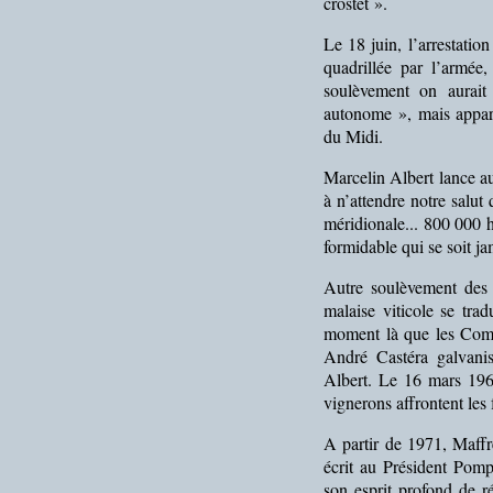
crostet ».
Le 18 juin, l’arrestati
quadrillée par l’armé
soulèvement on aurait
autonome », mais appara
du Midi.
Marcelin Albert lance au 
à n’attendre notre salu
méridionale... 800 000 h
formidable qui se soit ja
Autre soulèvement des
malaise viticole se trad
moment là que les Comit
André Castéra galvani
Albert. Le 16 mars 196
vignerons affrontent les 
A partir de 1971, Maffre
écrit au Président Pom
son esprit profond de r