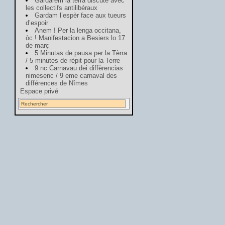
Gardarem la tèrra discute avec
les collectifs antilibéraux
Gardam l’espèr face aux tueurs
d’espoir
Anem ! Per la lenga occitana,
òc ! Manifestacion a Besiers lo 17
de març
5 Minutas de pausa per la Tèrra
/ 5 minutes de répit pour la Terre
9 nc Carnavau dei diffèrencias
nimesenc / 9 eme carnaval des
différences de Nîmes
Espace privé