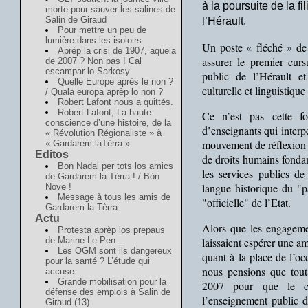
à la poursuite de la f
morte pour sauver les salines de
Salin de Giraud
l’Hérault.
Pour mettre un peu de
lumière dans les isoloirs
Un poste « fléché » de 
Aprèp la crisi de 1907, aquela
assurer le premier curs
de 2007 ? Non pas ! Cal
escampar lo Sarkosy
public de l’Hérault et
Quelle Europe après le non ?
culturelle et linguistique
/ Quala europa aprèp lo non ?
Robert Lafont nous a quittés.
Robert Lafont, La haute
Ce n’est pas cette fo
conscience d’une histoire, de la
d’enseignants qui interp
« Révolution Régionaliste » à
mouvement de réflexion e
« Gardarem laTèrra »
Editos
de droits humains fonda
Bon Nadal per tots los amics
les services publics de
de Gardarem la Tèrra ! / Bòn
langue historique du "p
Nove !
Message à tous les amis de
"officielle" de l’Etat.
Gardarem la Tèrra.
Actu
Alors que les engageme
Protesta aprèp los prepaus
de Marine Le Pen
laissaient espérer une am
Les OGM sont ils dangereux
quant à la place de l’oc
pour la santé ? L’étude qui
nous pensions que tout
accuse
Grande mobilisation pour la
2007 pour que le cu
défense des emplois à Salin de
l’enseignement public d
Giraud (13)