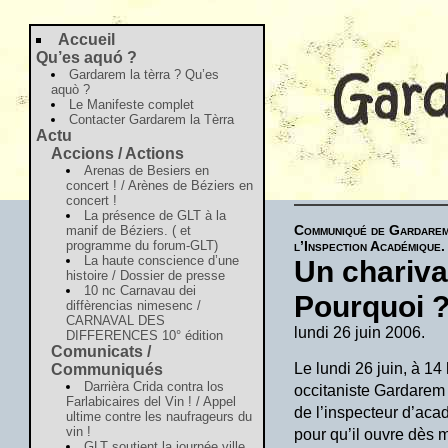
Accueil
Qu’es aquó ?
Gardarem la tèrra ? Qu’es
aquò ?
Le Manifeste complet
Contacter Gardarem la Tèrra
Actu
Accions / Actions
Arenas de Besiers en
concert ! / Arènes de Béziers en
concert !
La présence de GLT à la
Communiqué de Gardarem l
manif de Béziers. ( et
programme du forum-GLT)
l’Inspection Académique.
La haute conscience d’une
Un charivar
histoire / Dossier de presse
10 nc Carnavau dei
Pourquoi 
diffèrencias nimesenc /
CARNAVAL DES
lundi 26 juin 2006.
DIFFERENCES 10° édition
Comunicats /
Le lundi 26 juin, à 1
Communiqués
Darrièra Crida contra los
occitaniste Gardarem l
Farlabicaires del Vin ! / Appel
de l’inspecteur d’acad
ultime contre les naufrageurs du
vin !
pour qu’il ouvre dès 
GLT soutient la journée ville