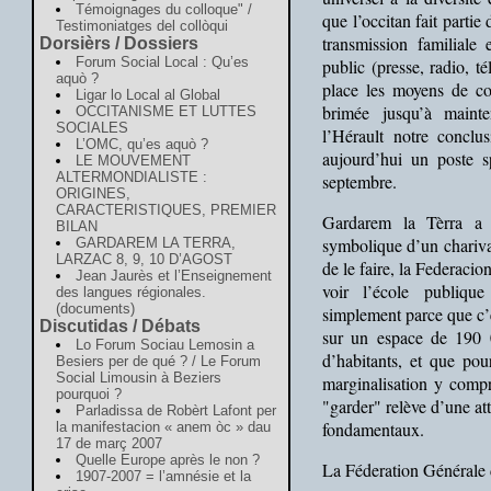
Témoignages du colloque" /
que l’occitan fait parti
Testimoniatges del collòqui
transmission familiale 
Dorsièrs / Dossiers
Forum Social Local : Qu’es
public (presse, radio, té
aquò ?
place les moyens de co
Ligar lo Local al Global
brimée jusqu’à mainte
OCCITANISME ET LUTTES
SOCIALES
l’Hérault notre conclu
L’OMC, qu’es aquò ?
aujourd’hui un poste s
LE MOUVEMENT
ALTERMONDIALISTE :
septembre.
ORIGINES,
CARACTERISTIQUES, PREMIER
Gardarem la Tèrra a 
BILAN
symbolique d’un chariva
GARDAREM LA TERRA,
LARZAC 8, 9, 10 D’AGOST
de le faire, la Federaci
Jean Jaurès et l’Enseignement
voir l’école publique
des langues régionales.
(documents)
simplement parce que c’e
Discutidas / Débats
sur un espace de 190 
Lo Forum Sociau Lemosin a
d’habitants, et que pou
Besiers per de qué ? / Le Forum
Social Limousin à Beziers
marginalisation y compr
pourquoi ?
"garder" relève d’une at
Parladissa de Robèrt Lafont per
fondamentaux.
la manifestacion « anem òc » dau
17 de març 2007
Quelle Europe après le non ?
La Féderation Générale
1907-2007 = l’amnésie et la