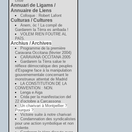
crise
Annuari de Ligams /
Annuaire de Liens
Colloque : Robert Lafont
Culturas / Cultures
Anem, òc ! La compil de
Gardarem la Tèrra es arribada !
VOLEM RIEN FOUTRE AL
PAÏS.
Archius / Archives
Programme de la première
Caravana Occitana (février 2004)
CARAVANA OCCITANA 2005
Gardarem la Tèrra salue le
réflexe démocratique des peuples
d’Espagne face à la manipulation
gouvernementale concernant le
monstrueux attentat de Madrid
LA CONSTITUTION DE LA
CONVENTION : NON.
Lenga e Aiga
Crida per la manifestacion del
22 d’octobre a Carcassona
Un charivari à Montpellier ?
Pourquoi ?
Victoire suite à notre charivari
Condamnation des syndicalistes
pour une action symbolique et non
violente.