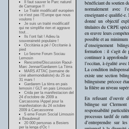
Il faut sauver le Parc naturel
bénéficiant du soutien d
de Camargue !!
normalement avec l’
Le Traité modificatif européen
enseignant-e qualifié-e.
ce n’est pas l’Europe que nous
voulons !
donné un objectif expli
Je suis un traité modificatif
titulaires du CRPE spéci
qui ne simplifie rien et aggrave
tout...
en œuvre leurs compéten
Ils l’ont fait ! Adieu la
possible et au minimum à
souveraineté populaire !
d’enseignement bilin
Occitània a pè / Occitanie à
pied
formation : il s’agit de
Lo 5esme Forum Sociau
continuer à approfondir
Lemosin
Rencontre/Discussion Raoul-
l’occitan, à égalité avec
Marc Jennar/Gardarem La Tèrra
La condition indispensab
MARS ATTAC (semaine de
existe une section bilin
ciné altermondialiste) du 25 au
bilinguisme précoce éta
Gardarem La tèrra en pais
la filière au niveau supé
lemosin / GLT en pais Limousin
Crida per la manifestacion del
24 d’octobre de 2009 a
En refusant d’ouvrir 
Carcassona /Appel pour la
bilingue sur Clermont 
manifestation du 24 octobre
responsabilité particuli
2009 à Carcassonne
5 eme Forum Social Limousin
processus tardif de ra
à Beaubreuil
d’entreprendre sur le
20 000 personas a Besiers
per la lenga d’Òc !
universel à la diversité